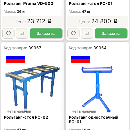
Рольганг Proma VD-500
Рольганг-стол РС-01
Масса
36 кг
Масса
47 кг
23 712
24 800
p
p
Заказать
Заказать
Код товара:
39957
Код товара:
39954
Нет в наличии
Нет в наличии
Рольганг-стол РС-02
Рольганг одностоечный
РО-01
Масса
47 кг
Масса
14 кг