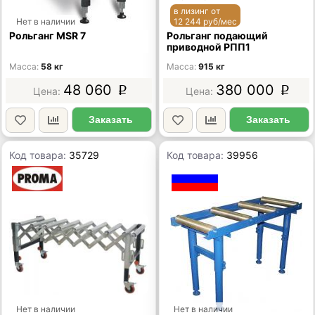
в лизинг от
Нет в наличии
12 244 руб/мес
Рольганг MSR 7
Рольганг подающий
приводной РПП1
Масса
58 кг
Масса
915 кг
48 060
380 000
p
p
Заказать
Заказать
Код товара:
35729
Код товара:
39956
Нет в наличии
Нет в наличии