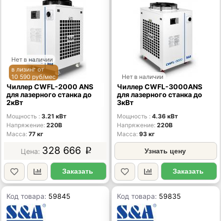
Нет в наличии
в лизинг от
10 590 руб/мес
Нет в наличии
Чиллер CWFL-2000 ANS
Чиллер CWFL-3000ANS
для лазерного станка до
для лазерного станка до
2кВт
3кВт
Мощность
3.21 кВт
Мощность
4.36 кВт
Напряжение
220В
Напряжение
220В
Масса
77 кг
Масса
93 кг
328 666
p
Узнать цену
Заказать
Заказать
Код товара:
59845
Код товара:
59835