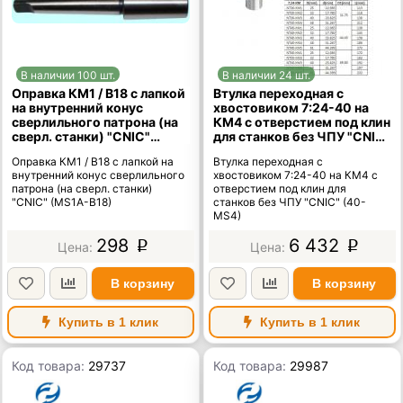
В наличии 100 шт.
В наличии 24 шт.
Оправка КМ1 / В18 с лапкой
Втулка переходная с
на внутренний конус
хвостовиком 7:24-40 на
сверлильного патрона (на
КМ4 с отверстием под клин
сверл. станки) "CNIC"
для станков без ЧПУ "CNIC"
(MS1A-B18)
(40-MS4)
Оправка КМ1 / В18 с лапкой на
Втулка переходная с
внутренний конус сверлильного
хвостовиком 7:24-40 на КМ4 с
патрона (на сверл. станки)
отверстием под клин для
"CNIC" (MS1A-B18)
станков без ЧПУ "CNIC" (40-
MS4)
298
6 432
p
p
В корзину
В корзину
Купить в 1 клик
Купить в 1 клик
Код товара:
29737
Код товара:
29987