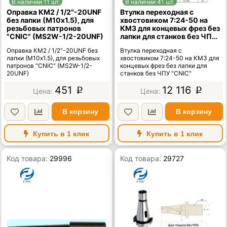
В наличии 11 шт.
В наличии 41 шт.
Оправка КМ2 / 1/2"-20UNF
Втулка переходная с
без лапки (М10х1.5), для
хвостовиком 7:24-50 на
резьбовых патронов
КМ3 для концевых фрез без
"CNIC" (MS2W-1/2-20UNF)
лапки для станков без ЧПУ
"CNIC"
Оправка КМ2 / 1/2"-20UNF без
Втулка переходная с
лапки (М10х1.5), для резьбовых
хвостовиком 7:24-50 на КМ3 для
патронов "CNIC" (MS2W-1/2-
концевых фрез без лапки для
20UNF)
станков без ЧПУ "CNIC"
451
12 116
p
p
В корзину
В корзину
Купить в 1 клик
Купить в 1 клик
Код товара:
29996
Код товара:
29727