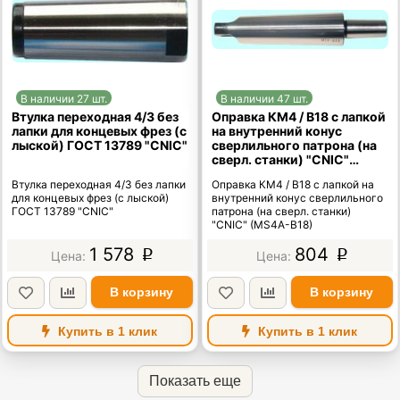
В наличии 27 шт.
В наличии 47 шт.
Втулка переходная 4/3 без
Оправка КМ4 / В18 с лапкой
лапки для концевых фрез (с
на внутренний конус
лыской) ГОСТ 13789 "CNIC"
сверлильного патрона (на
сверл. станки) "CNIC"
(MS4A-B18)
Втулка переходная 4/3 без лапки
Оправка КМ4 / В18 с лапкой на
для концевых фрез (с лыской)
внутренний конус сверлильного
ГОСТ 13789 "CNIC"
патрона (на сверл. станки)
"CNIC" (MS4A-B18)
1 578
804
p
p
В корзину
В корзину
Купить в 1 клик
Купить в 1 клик
Показать еще