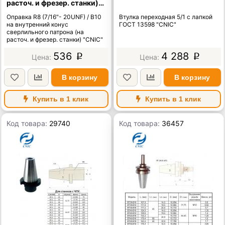
расточ. и фрезер. станки)
"CNIC"
Оправка R8 (7/16"- 20UNF) / В10
Втулка переходная 5/1 с лапкой
на внутренний конус
ГОСТ 13598 "CNIC"
сверлильного патрона (на
расточ. и фрезер. станки) "CNIC"
536
4 288
p
p
В корзину
В корзину
Купить в 1 клик
Купить в 1 клик
Код товара:
29740
Код товара:
36457