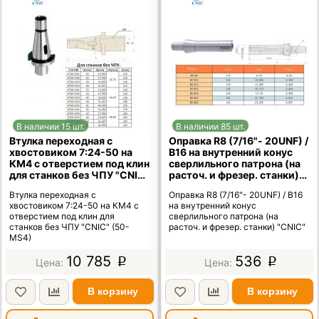
В наличии 15 шт.
В наличии 85 шт.
Втулка переходная с
Оправка R8 (7/16"- 20UNF) /
хвостовиком 7:24-50 на
В16 на внутренний конус
КМ4 с отверстием под клин
сверлильного патрона (на
для станков без ЧПУ "CNIC"
расточ. и фрезер. станки)
(50-MS4)
"CNIC"
Втулка переходная с
Оправка R8 (7/16"- 20UNF) / В16
хвостовиком 7:24-50 на КМ4 с
на внутренний конус
отверстием под клин для
сверлильного патрона (на
станков без ЧПУ "CNIC" (50-
расточ. и фрезер. станки) "CNIC"
MS4)
10 785
536
p
p
В корзину
В корзину