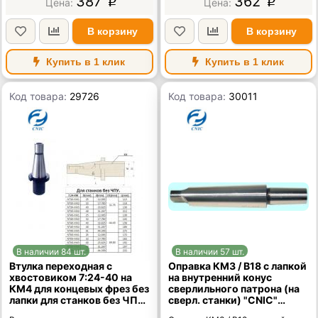
387
362
p
p
В корзину
В корзину
Купить в 1 клик
Купить в 1 клик
Код товара:
29726
Код товара:
30011
В наличии 84 шт.
В наличии 57 шт.
Втулка переходная с
Оправка КМ3 / В18 с лапкой
хвостовиком 7:24-40 на
на внутренний конус
КМ4 для концевых фрез без
сверлильного патрона (на
лапки для станков без ЧПУ
сверл. станки) "CNIC"
"CNIC"
(MS3A-B18)