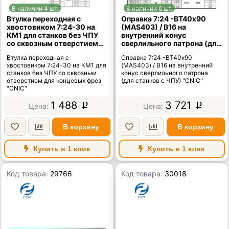
В наличии 4 шт.
В наличии 6 шт.
Втулка переходная с
Оправка 7:24 -ВТ40х90
хвостовиком 7:24-30 на
(MAS403) / В16 на
КМ1 для станков без ЧПУ
внутренний конус
со сквозным отверстием
сверлильного патрона (для
для концевых фрез "CNIC"
станков с ЧПУ) "CNIC"
Втулка переходная с
Оправка 7:24 -ВТ40х90
хвостовиком 7:24-30 на КМ1 для
(MAS403) / В16 на внутренний
станков без ЧПУ со сквозным
конус сверлильного патрона
отверстием для концевых фрез
(для станков с ЧПУ) "CNIC"
"CNIC"
1 488
3 721
p
p
В корзину
В корзину
Купить в 1 клик
Купить в 1 клик
Код товара:
29766
Код товара:
30018