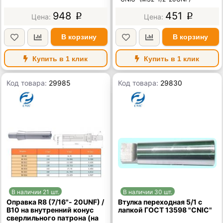
948
451
p
p
В корзину
В корзину
Купить в 1 клик
Купить в 1 клик
Код товара:
29985
Код товара:
29830
В наличии 21 шт.
В наличии 30 шт.
Оправка R8 (7/16"- 20UNF) /
Втулка переходная 5/1 с
В10 на внутренний конус
лапкой ГОСТ 13598 "CNIC"
сверлильного патрона (на