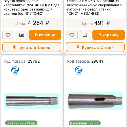
Втулка переходная с
Оправка КМ3 / В18 с лапкой на
хвостовиком 7:24-40 на КМ4 для
внутренний конус сверлильного
концевых фрез без лапки для
патрона (на сверл. станки)
станков без ЧПУ "CNIC"
"CNIC" (MS3A-B18)
4 264
491
p
p
В корзину
В корзину
Купить в 1 клик
Купить в 1 клик
Код товара:
29792
Код товара:
29841
В наличии 213 шт.
В наличии 127 шт.