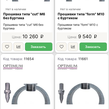
Нет в наличии
Нет в наличии
Прошивка типа "cut" М6
Прошивки типа "form" М10
без буртика
с буртиком
Прошивка типа "cut" М6 без
Прошивки типа "form" М10 с
буртика
буртиком
10 260
9 540
p
p
Заказать
Заказать
Код товара:
11654
Код товара:
11661