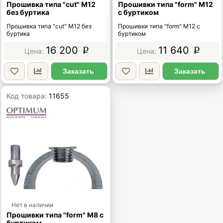
Прошивка типа "cut" М12
Прошивки типа "form" М12
без буртика
с буртиком
Прошивка типа "cut" М12 без
Прошивки типа "form" М12 с
буртика
буртиком
16 200
11 640
p
p
Заказать
Заказать
Код товара:
11655
Нет в наличии
Прошивки типа "form" М8 с
буртиком