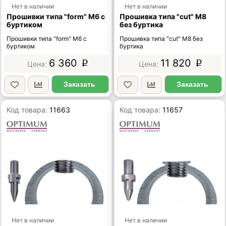
Нет в наличии
Нет в наличии
Прошивки типа "form" М6 с
Прошивка типа "cut" М8
буртиком
без буртика
Прошивки типа "form" М6 с
Прошивка типа "cut" М8 без
буртиком
буртика
6 360
11 820
p
p
Заказать
Заказать
Код товара:
11663
Код товара:
11657
Нет в наличии
Нет в наличии