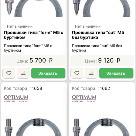
Нет в наличии
Нет в наличии
Прошивки типа "form" М5 с
Прошивка типа "cut" М5
буртиком
без буртика
Прошивки типа "form" М5 с
Прошивка типа "cut" М5 без
буртиком
буртика
5 700
9 120
p
p
Заказать
Заказать
Код товара:
11658
Код товара:
11662