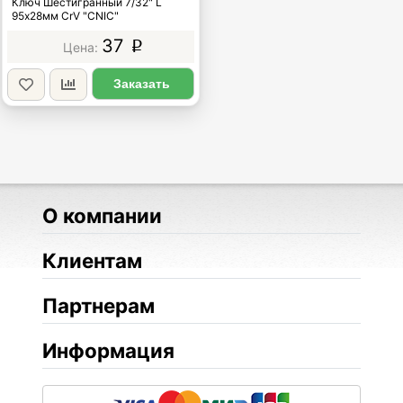
Ключ Шестигранный 7/32" L
95х28мм CrV "CNIC"
37
p
Заказать
О компании
Клиентам
Партнерам
Информация