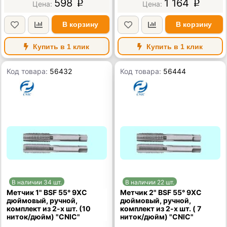
598
1 164
p
p
В корзину
В корзину
Купить в 1 клик
Купить в 1 клик
Код товара:
56432
Код товара:
56444
В наличии 34 шт.
В наличии 22 шт.
Метчик 1" BSF 55° 9ХС
Метчик 2" BSF 55° 9ХС
дюймовый, ручной,
дюймовый, ручной,
комплект из 2-х шт. (10
комплект из 2-х шт. ( 7
ниток/дюйм) "CNIC"
ниток/дюйм) "CNIC"