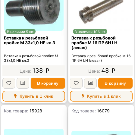
В наличии 5 шт.
В наличии 106 шт.
Вставка к резьбовой
Вставка к резьбовой
пробке М 33х1,0 НЕ кл.3
пробке М 16 ПР 6Н LH
(левая)
Вставка к резьбовой пробке М
Вставка к резьбовой пробке М 16
33х1,0 НЕ кл.3
ПР 6Н LH (левая)
138
48
p
p
В корзину
В корзину
Купить в 1 клик
Купить в 1 клик
Код товара:
15928
Код товара:
16079