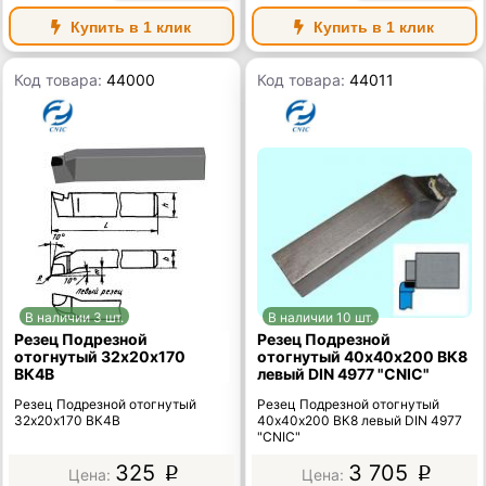
Купить в 1 клик
Купить в 1 клик
Код товара:
44000
Код товара:
44011
В наличии 3 шт.
В наличии 10 шт.
Резец Подрезной
Резец Подрезной
отогнутый 32х20х170
отогнутый 40х40х200 ВК8
ВК4В
левый DIN 4977 "CNIC"
Резец Подрезной отогнутый
Резец Подрезной отогнутый
32х20х170 ВК4В
40х40х200 ВК8 левый DIN 4977
"CNIC"
325
3 705
p
p