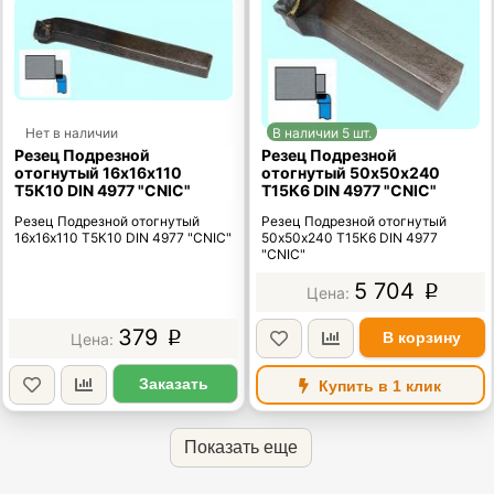
Нет в наличии
В наличии 5 шт.
Резец Подрезной
Резец Подрезной
отогнутый 16х16х110
отогнутый 50х50х240
Т5К10 DIN 4977 "CNIC"
Т15К6 DIN 4977 "CNIC"
Резец Подрезной отогнутый
Резец Подрезной отогнутый
16х16х110 Т5К10 DIN 4977 "CNIC"
50х50х240 Т15К6 DIN 4977
"CNIC"
5 704
p
379
В корзину
p
Заказать
Купить в 1 клик
Показать еще