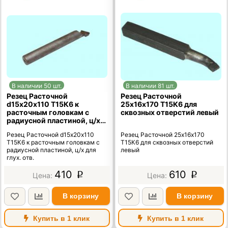
В наличии 50 шт.
В наличии 81 шт.
Резец Расточной
Резец Расточной
d15х20х110 Т15К6 к
25х16х170 Т15К6 для
расточным головкам с
сквозных отверстий левый
радиусной пластиной, ц/х
для глух. отв.
Резец Расточной d15х20х110
Резец Расточной 25х16х170
Т15К6 к расточным головкам с
Т15К6 для сквозных отверстий
радиусной пластиной, ц/х для
левый
глух. отв.
410
610
p
p
В корзину
В корзину
Купить в 1 клик
Купить в 1 клик