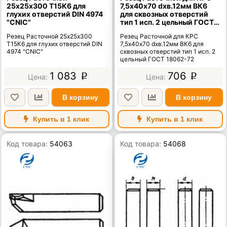
25х25х300 Т15К6 для
7,5х40х70 dхв.12мм ВК6
глухих отверстий DIN 4974
для сквозных отверстий
"CNIC"
тип 1 исп. 2 цельный ГОСТ
18062-72
Резец Расточной 25х25х300
Резец Расточной для КРС
Т15К6 для глухих отверстий DIN
7,5х40х70 dхв.12мм ВК6 для
4974 "CNIC"
сквозных отверстий тип 1 исп. 2
цельный ГОСТ 18062-72
1 083
706
p
p
В корзину
В корзину
Купить в 1 клик
Купить в 1 клик
Код товара:
54063
Код товара:
54068