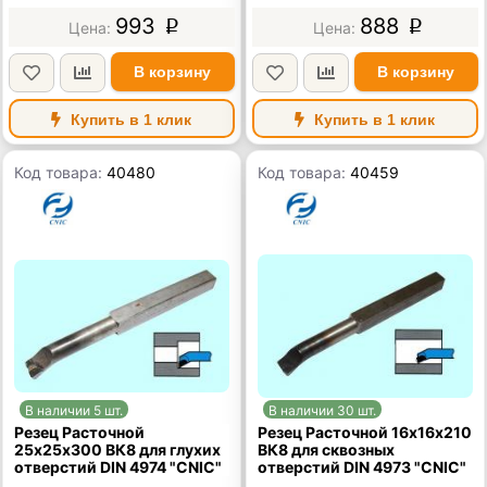
993
888
p
p
В корзину
В корзину
Купить в 1 клик
Купить в 1 клик
Код товара:
40480
Код товара:
40459
В наличии 5 шт.
В наличии 30 шт.
Резец Расточной
Резец Расточной 16х16х210
25х25х300 ВК8 для глухих
ВК8 для сквозных
отверстий DIN 4974 "CNIC"
отверстий DIN 4973 "CNIC"