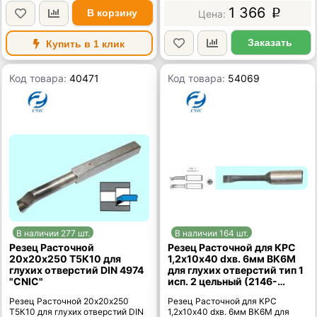
1 366
В корзину
p
Заказать
Купить в 1 клик
Код товара:
40471
Код товара:
54069
В наличии 277 шт.
В наличии 164 шт.
Резец Расточной
Резец Расточной для КРС
20х20х250 Т5К10 для
1,2х10х40 dхв. 6мм ВК6М
глухих отверстий DIN 4974
для глухих отверстий тип 1
"CNIC"
исп. 2 цельный (2146-
0303) ГОСТ 18063-72
Резец Расточной 20х20х250
Резец Расточной для КРС
Т5К10 для глухих отверстий DIN
1,2х10х40 dхв. 6мм ВК6М для