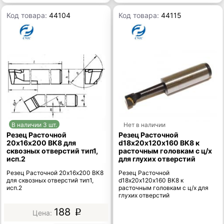
Код товара:
44104
Код товара:
44115
В наличии 3 шт.
Нет в наличии
Резец Расточной
Резец Расточной
20х16х200 ВК8 для
d18х20х120х160 ВК8 к
сквозных отверстий тип1,
расточным головкам с ц/х
исп.2
для глухих отверстий
Резец Расточной 20х16х200 ВК8
Резец Расточной
для сквозных отверстий тип1,
d18х20х120х160 ВК8 к
исп.2
расточным головкам с ц/х для
глухих отверстий
188
p