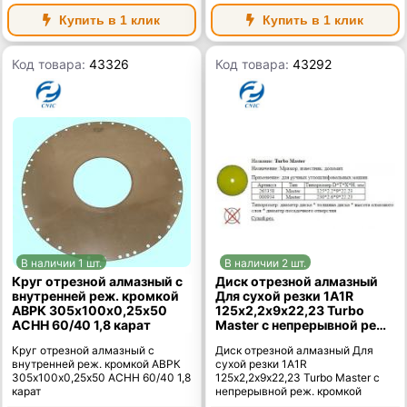
Купить в 1 клик
Купить в 1 клик
Код товара:
43326
Код товара:
43292
В наличии 1 шт.
В наличии 2 шт.
Круг отрезной алмазный с
Диск отрезной алмазный
внутренней реж. кромкой
Для сухой резки 1A1R
АВРК 305х100х0,25х50
125х2,2х9х22,23 Turbo
АСНН 60/40 1,8 карат
Master с непрерывной реж.
кромкой
Круг отрезной алмазный с
Диск отрезной алмазный Для
внутренней реж. кромкой АВРК
сухой резки 1A1R
305х100х0,25х50 АСНН 60/40 1,8
125х2,2х9х22,23 Turbo Master с
карат
непрерывной реж. кромкой