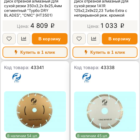
Диск отрезной алмазный Для
Диск отрезной алмазный Для
сухой резки 350х3,2х 8х25,4мм
сухой резки 1A1R
сегментный "Турбо DRY
125х2,2х9х22,23 Turbo Extra с
BLADES", "CNIC" (НT3501)
непрерывной реж. кромкой
4 809
1 033
p
p
В корзину
В корзину
Купить в 1 клик
Купить в 1 клик
Код товара:
43341
Код товара:
43338
В наличии 54 шт.
В наличии 45 шт.