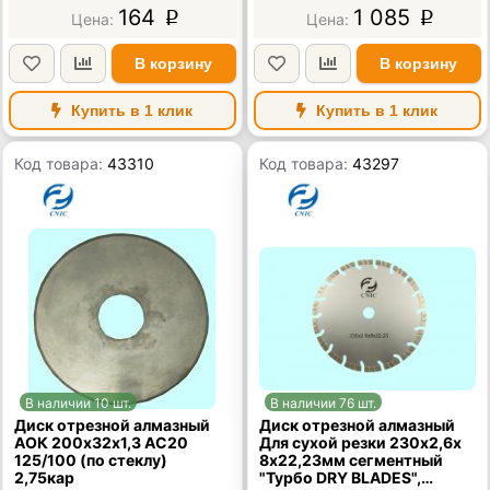
164
1 085
p
p
В корзину
В корзину
Купить в 1 клик
Купить в 1 клик
Код товара:
43310
Код товара:
43297
В наличии 10 шт.
В наличии 76 шт.
Диск отрезной алмазный
Диск отрезной алмазный
АОК 200х32х1,3 АС20
Для сухой резки 230х2,6х
125/100 (по стеклу)
8х22,23мм сегментный
2,75кар
"Турбо DRY BLADES",