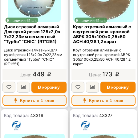
В наличии 61 шт.
В наличии 61 шт.
Диск отрезной алмазный
Круг отрезной алмазный с
Для сухой резки 125х2,0х
внутренней реж. кромкой
7х22,23мм сегментный
АВРК 305х100х0,25х50
"Турбо" "CNIC" (RT1251)
АСН 40/28 1,2 карат
Диск отрезной алмазный Для
Круг отрезной алмазный с
сухой резки 125х2,0х 7х22,23мм
внутренней реж. кромкой АВРК
сегментный "Турбо" "CNIC"
305х100х0,25х50 АСН 40/28 1,2
(RT1251)
карат
449
173
p
p
В корзину
В корзину
Купить в 1 клик
Купить в 1 клик
Код товара:
43319
Код товара:
43327