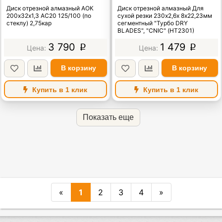
"CNIC" (НT2301)
Диск отрезной алмазный АОК
Диск отрезной алмазный Для
200х32х1,3 АС20 125/100 (по
сухой резки 230х2,6х 8х22,23мм
стеклу) 2,75кар
сегментный "Турбо DRY
BLADES", "CNIC" (НT2301)
3 790
1 479
p
p
В корзину
В корзину
Купить в 1 клик
Купить в 1 клик
Показать еще
«
1
2
3
4
»