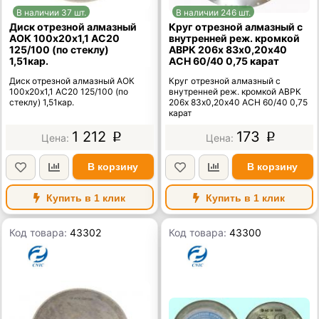
В наличии 37 шт.
В наличии 246 шт.
Диск отрезной алмазный
Круг отрезной алмазный с
АОК 100х20х1,1 АС20
внутренней реж. кромкой
125/100 (по стеклу)
АВРК 206х 83х0,20х40
1,51кар.
АСН 60/40 0,75 карат
Диск отрезной алмазный АОК
Круг отрезной алмазный с
100х20х1,1 АС20 125/100 (по
внутренней реж. кромкой АВРК
стеклу) 1,51кар.
206х 83х0,20х40 АСН 60/40 0,75
карат
1 212
173
p
p
В корзину
В корзину
Купить в 1 клик
Купить в 1 клик
Код товара:
43302
Код товара:
43300