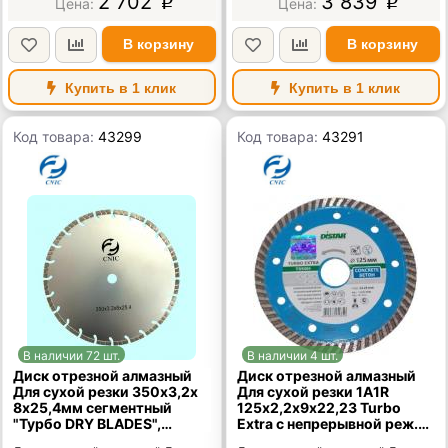
2 702
3 839
p
p
В корзину
В корзину
Купить в 1 клик
Купить в 1 клик
Код товара:
43299
Код товара:
43291
В наличии 72 шт.
В наличии 4 шт.
Диск отрезной алмазный
Диск отрезной алмазный
Для сухой резки 350х3,2х
Для сухой резки 1A1R
8х25,4мм сегментный
125х2,2х9х22,23 Turbo
"Турбо DRY BLADES",
Extra с непрерывной реж.
"CNIC" (НT3501)
кромкой