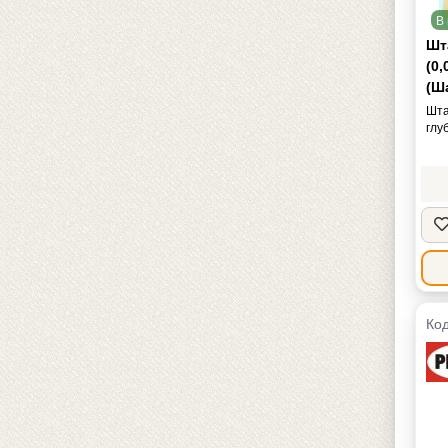
В 
Шт
(0,
(Ш
Шта
глу
Код