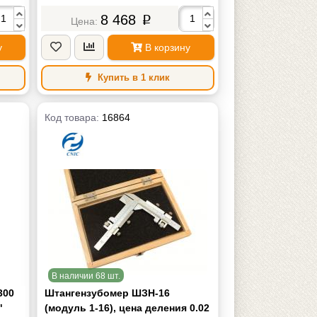
8 468
p
у
В корзину
Купить в 1 клик
Код товара:
16864
В наличии 68 шт.
300
Штангензубомер ШЗН-16
"
(модуль 1-16), цена деления 0.02