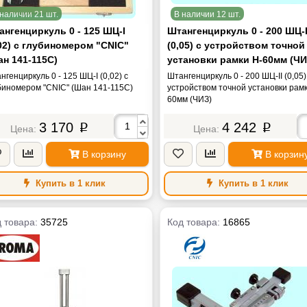
наличии 21 шт.
В наличии 12 шт.
ангенциркуль 0 - 125 ШЦ-I
Штангенциркуль 0 - 200 ШЦ-I
02) с глубиномером "CNIC"
(0,05) с устройством точной
ан 141-115C)
установки рамки H-60мм (ЧИ
нгенциркуль 0 - 125 ШЦ-I (0,02) с
Штангенциркуль 0 - 200 ШЦ-II (0,05)
биномером "CNIC" (Шан 141-115C)
устройством точной установки рамк
60мм (ЧИЗ)
3 170
4 242
p
p
В корзину
В корзин
Купить в 1 клик
Купить в 1 клик
 товара:
35725
Код товара:
16865