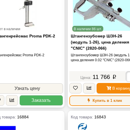
ет в наличии
В наличии 86 шт.
ангенрейсмас Proma PDK-2
Штангензубомер ШЗН-26
(модуль 1-26), цена деления
"CNIC" (2820-066)
нгенрейсмас Proma PDK-2
Штангензубомер ШЗН-26 (модуль 1-
цена деления 0.02 "CNIC" (2820-06
11 766
p
Узнать цену
В корзин
Заказать
Купить в 1 клик
 товара:
16884
Код товара:
16843