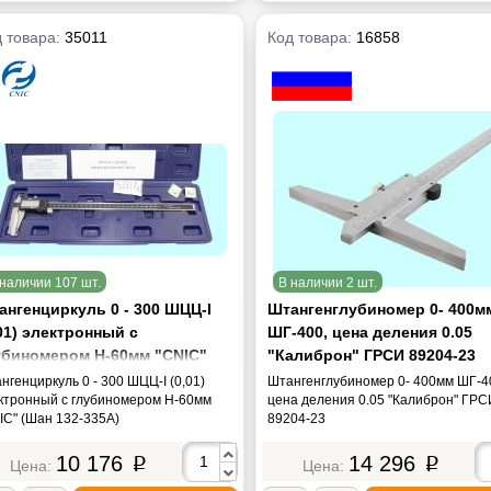
 товара:
35011
Код товара:
16858
наличии 107 шт.
В наличии 2 шт.
ангенциркуль 0 - 300 ШЦЦ-I
Штангенглубиномер 0- 400м
01) электронный с
ШГ-400, цена деления 0.05
убиномером Н-60мм "CNIC"
"Калиброн" ГРСИ 89204-23
ан 132-335А)
нгенциркуль 0 - 300 ШЦЦ-I (0,01)
Штангенглубиномер 0- 400мм ШГ-4
ктронный с глубиномером Н-60мм
цена деления 0.05 "Калиброн" ГРС
IC" (Шан 132-335А)
89204-23
10 176
14 296
p
p