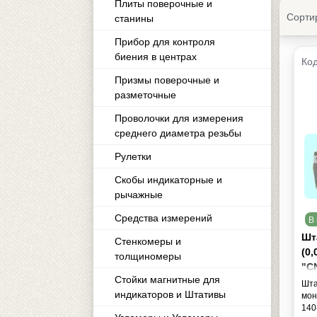
Плиты поверочные и
Сорти
станины
Прибор для контроля
биения в центрах
Код
Призмы поверочные и
разметочные
Проволочки для измерения
среднего диаметра резьбы
Рулетки
Скобы индикаторные и
рычажные
Средства измерений
В 
Шт
Стенкомеры и
(0
толщиномеры
"CN
Стойки магнитные для
ст
Шта
индикаторов и Штативы
мон
140