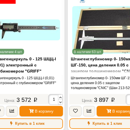
наличии 4 шт.
В наличии 63 шт.
ангенциркуль 0 - 125 ШЦЦ-I
Штангенглубиномер 0- 150м
01) электронный с
ШГ-150, цена деления 0.05 с
убиномером "GRIFF"
зацепом толщиномером "CN
(Шан 213-520S) нерж. сталь
нгенциркуль 0 - 125 ШЦЦ-I (0,01)
Штангенглубиномер 0- 150мм ШГ-1
ктронный с глубиномером "GRIFF"
цена деления 0.05 с зацепом
толщиномером "CNIC" (Шан 213-52
нерж. сталь
3 572
3 897
p
p
В корзину
В корзин
Купить в 1 клик
Купить в 1 клик