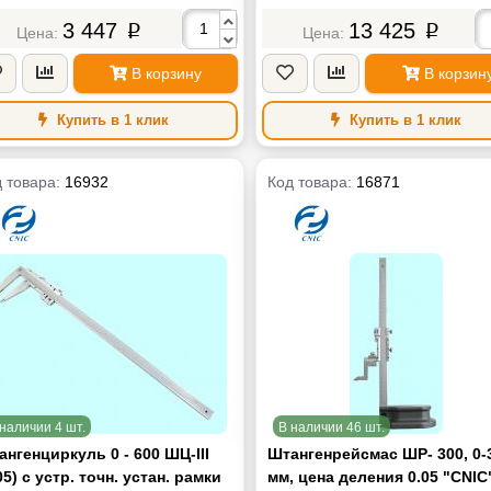
3 447
13 425
p
p
В корзину
В корзин
Купить в 1 клик
Купить в 1 клик
 товара:
16932
Код товара:
16871
наличии 4 шт.
В наличии 46 шт.
нгенциркуль 0 - 600 ШЦ-III
Штангенрейсмас ШР- 300, 0-
05) с устр. точн. устан. рамки
мм, цена деления 0.05 "CNIC