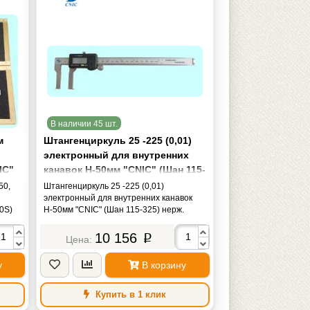
В наличии 45 шт.
м
Штангенциркуль 25 -225 (0,01)
электронный для внутренних
IC"
канавок Н-50мм "CNIC" (Шан 115-
325) нерж. сталь
50,
Штангенциркуль 25 -225 (0,01)
электронный для внутренних канавок
0S)
Н-50мм "CNIC" (Шан 115-325) нерж.
сталь
10 156
p
у
В корзину
Купить в 1 клик