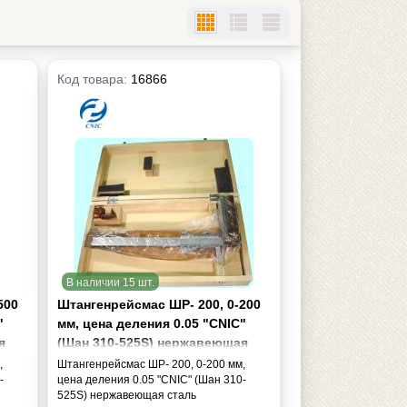
Код товара:
16866
В наличии 15 шт.
500
Штангенрейсмас ШР- 200, 0-200
"
мм, цена деления 0.05 "CNIC"
я
(Шан 310-525S) нержавеющая
сталь
,
Штангенрейсмас ШР- 200, 0-200 мм,
-
цена деления 0.05 "CNIC" (Шан 310-
525S) нержавеющая сталь