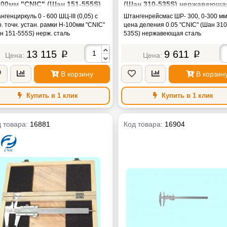
100мм "CNIC" (Шан 151-555S)
(Шан 310-535S) нержавеюща
рж. сталь
сталь
нгенциркуль 0 - 600 ШЦ-III (0,05) с
Штангенрейсмас ШР- 300, 0-300 мм
р. точн. устан. рамки H-100мм "CNIC"
цена деления 0.05 "CNIC" (Шан 310
н 151-555S) нерж. сталь
535S) нержавеющая сталь
13 115
9 611
p
p
В корзину
В корзин
Купить в 1 клик
Купить в 1 клик
 товара:
16881
Код товара:
16904