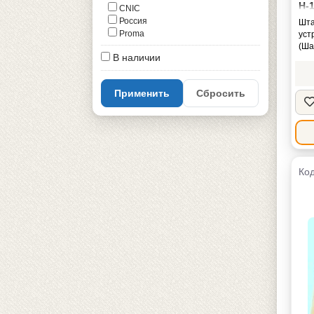
H-
CNIC
не
Россия
Шта
Proma
уст
(Ша
В наличии
Применить
Сбросить
Код