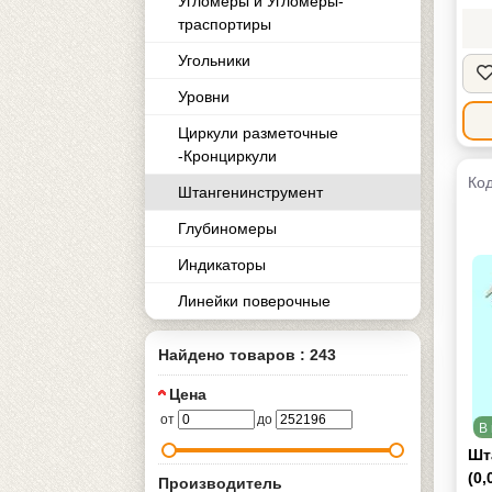
Угломеры и Угломеры-
траспортиры
Угольники
Уровни
Циркули разметочные
-Кронциркули
Код
Штангенинструмент
Глубиномеры
Индикаторы
Линейки поверочные
Найдено товаров : 243
Цена
от
до
В 
Шта
(0,
Производитель