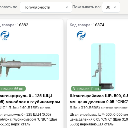
ровать по:
Показывать по:
 товара:
16882
Код товара:
16874
наличии 66 шт.
В наличии 11 шт.
ангенциркуль 0 - 125 ШЦ-I
Штангенрейсмас ШР- 500, 0-
,05) моноблок с глубиномером
мм, цена деления 0.05 "CNIC
IC" (Шан 140-515S) нерж.
(Шан 310-550S) нержавеюща
аль
сталь
нгенциркуль 0 - 125 ШЦ-I (0,05)
Штангенрейсмас ШР- 500, 0-500 мм
облок с глубиномером "CNIC" (Шан
цена деления 0.05 "CNIC" (Шан 310
-515S) нерж. сталь
550S) нержавеющая сталь