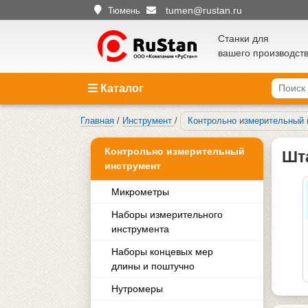
tumen@rustan.ru
Тюмень
Станки для
вашего производст
Каталог
Главная
/
Инструмент
/
Контрольно измерительный 
Контрольно измерительный
Шт
инструмент
Микрометры
Наборы измерительного
инструмента
Наборы концевых мер
длины и поштучно
Нутромеры