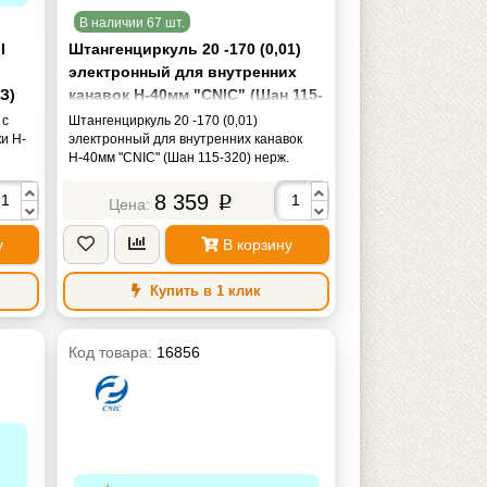
В наличии 67 шт.
I
Штангенциркуль 20 -170 (0,01)
электронный для внутренних
З)
канавок Н-40мм "CNIC" (Шан 115-
320) нерж. сталь
 с
Штангенциркуль 20 -170 (0,01)
и H-
электронный для внутренних канавок
Н-40мм "CNIC" (Шан 115-320) нерж.
сталь
8 359
p
у
В корзину
Купить в 1 клик
Код товара:
16856