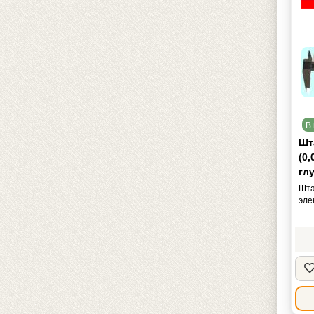
В 
Шт
(0,
гл
Шта
эле