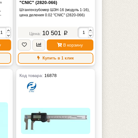
я
"CNIC" (2820-066)
,
Штангензубомер ШЗН-16 (модуль 1-16),
-
цена деления 0.02 "CNIC" (2820-066)
10 501
p
у
В корзину
Купить в 1 клик
Код товара:
16878