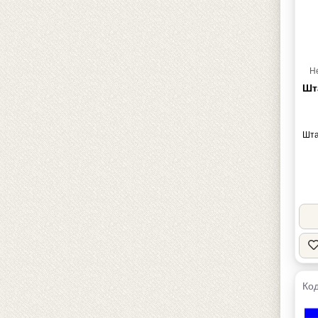
Н
Шт
Шта
Код