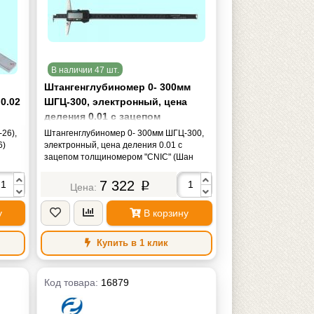
В наличии 47 шт.
Штангенглубиномер 0- 300мм
 0.02
ШГЦ-300, электронный, цена
деления 0.01 c зацепом
толщиномером "CNIC" (Шан 241-
26),
Штангенглубиномер 0- 300мм ШГЦ-300,
6)
335)
электронный, цена деления 0.01 c
зацепом толщиномером "CNIC" (Шан
241-335)
7 322
p
у
В корзину
Купить в 1 клик
Код товара:
16879