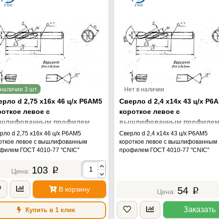
наличии 3 шт.
Нет в наличии
рло d 2,75 х16х 46 ц/х Р6АМ5
Сверло d 2,4 х14х 43 ц/х Р6
роткое левое с
короткое левое с
шлифованным профилем
вышлифованным профиле
СТ 4010-77 "CNIC"
ГОСТ 4010-77 "CNIC"
рло d 2,75 х16х 46 ц/х Р6АМ5
Сверло d 2,4 х14х 43 ц/х Р6АМ5
откое левое с вышлифованным
короткое левое с вышлифованным
филем ГОСТ 4010-77 "CNIC"
профилем ГОСТ 4010-77 "CNIC"
103
p
В корзину
54
p
Заказать
Купить в 1 клик