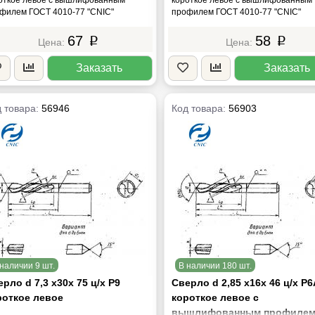
филем ГОСТ 4010-77 "CNIC"
профилем ГОСТ 4010-77 "CNIC"
67
58
p
p
Заказать
Заказать
 товара:
56946
Код товара:
56903
наличии 9 шт.
В наличии 180 шт.
рло d 7,3 х30х 75 ц/х Р9
Сверло d 2,85 х16х 46 ц/х Р
роткое левое
короткое левое с
вышлифованным профиле