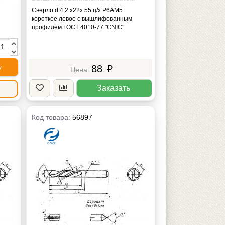
ГОСТ 4010-77 "CNIC"
Сверло d 4,2 х22х 55 ц/х Р6АМ5
короткое левое с вышлифованным
профилем ГОСТ 4010-77 "CNIC"
у
88
p
Заказать
Код товара:
56897