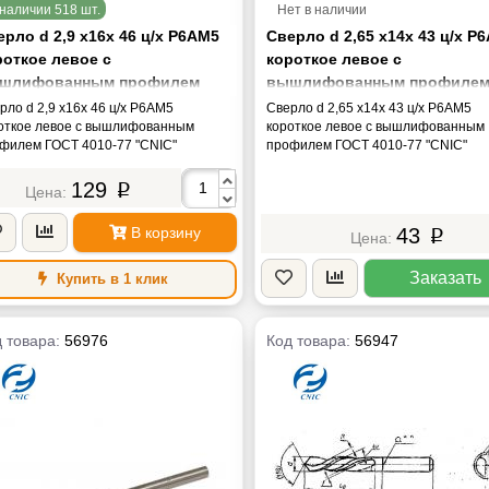
наличии 518 шт.
Нет в наличии
рло d 2,9 х16х 46 ц/х Р6АМ5
Сверло d 2,65 х14х 43 ц/х Р
роткое левое с
короткое левое с
шлифованным профилем
вышлифованным профиле
СТ 4010-77 "CNIC"
ГОСТ 4010-77 "CNIC"
рло d 2,9 х16х 46 ц/х Р6АМ5
Сверло d 2,65 х14х 43 ц/х Р6АМ5
откое левое с вышлифованным
короткое левое с вышлифованным
филем ГОСТ 4010-77 "CNIC"
профилем ГОСТ 4010-77 "CNIC"
129
p
В корзину
43
p
Заказать
Купить в 1 клик
 товара:
56976
Код товара:
56947