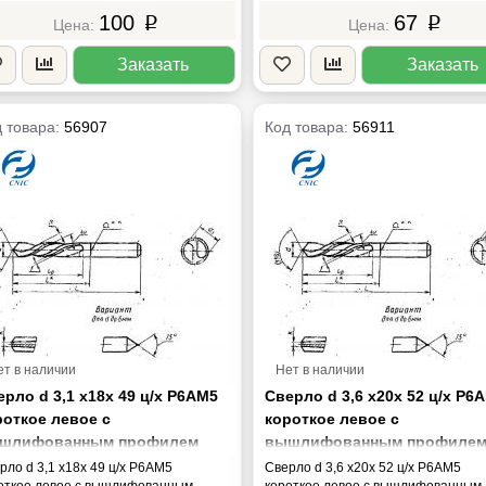
100
67
p
p
Заказать
Заказать
 товара:
56907
Код товара:
56911
ет в наличии
Нет в наличии
рло d 3,1 х18х 49 ц/х Р6АМ5
Сверло d 3,6 х20х 52 ц/х Р6
роткое левое с
короткое левое с
шлифованным профилем
вышлифованным профиле
СТ 4010-77 "CNIC"
ГОСТ 4010-77 "CNIC"
рло d 3,1 х18х 49 ц/х Р6АМ5
Сверло d 3,6 х20х 52 ц/х Р6АМ5
откое левое с вышлифованным
короткое левое с вышлифованным