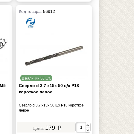
Код товара:
56912
В наличии 56 шт.
АМ5
Сверло d 3,7 х15х 50 ц/х Р18
короткое левое
м
Сверло d 3,7 х15х 50 ц/х Р18 короткое
левое
179
p