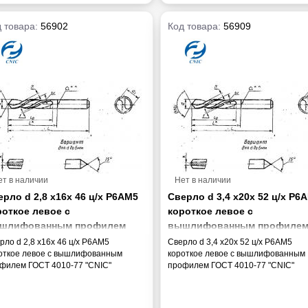
 товара:
56902
Код товара:
56909
ет в наличии
Нет в наличии
рло d 2,8 х16х 46 ц/х Р6АМ5
Сверло d 3,4 х20х 52 ц/х Р6
роткое левое с
короткое левое с
шлифованным профилем
вышлифованным профиле
СТ 4010-77 "CNIC"
ГОСТ 4010-77 "CNIC"
рло d 2,8 х16х 46 ц/х Р6АМ5
Сверло d 3,4 х20х 52 ц/х Р6АМ5
откое левое с вышлифованным
короткое левое с вышлифованным
филем ГОСТ 4010-77 "CNIC"
профилем ГОСТ 4010-77 "CNIC"