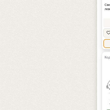
Све
лев
Код