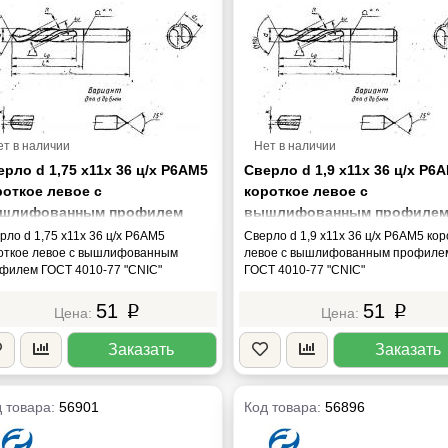
ет в наличии
Нет в наличии
рло d 1,75 х11х 36 ц/х Р6АМ5
Сверло d 1,9 х11х 36 ц/х Р6
роткое левое с
короткое левое с
шлифованным профилем
вышлифованным профиле
СТ 4010-77 "CNIC"
ГОСТ 4010-77 "CNIC"
рло d 1,75 х11х 36 ц/х Р6АМ5
Сверло d 1,9 х11х 36 ц/х Р6АМ5 ко
откое левое с вышлифованным
левое с вышлифованным профиле
филем ГОСТ 4010-77 "CNIC"
ГОСТ 4010-77 "CNIC"
51
51
p
p
Заказать
Заказать
 товара:
56901
Код товара:
56896