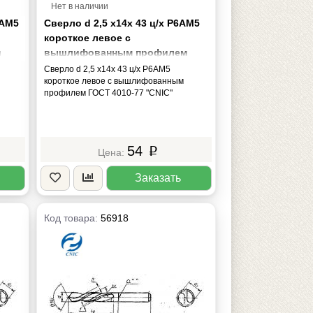
Нет в наличии
6АМ5
Сверло d 2,5 х14х 43 ц/х Р6АМ5
короткое левое с
м
вышлифованным профилем
ГОСТ 4010-77 "CNIC"
Сверло d 2,5 х14х 43 ц/х Р6АМ5
короткое левое с вышлифованным
профилем ГОСТ 4010-77 "CNIC"
54
p
Заказать
Код товара:
56918