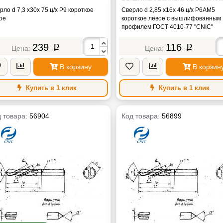
ГОСТ 4010-77 "CNIC"
рло d 7,3 х30х 75 ц/х Р9 короткое
Сверло d 2,85 х16х 46 ц/х Р6АМ5
ое
короткое левое с вышлифованным
профилем ГОСТ 4010-77 "CNIC"
239
116
p
p
В корзину
В корзин
Купить в 1 клик
Купить в 1 клик
 товара:
56904
Код товара:
56899