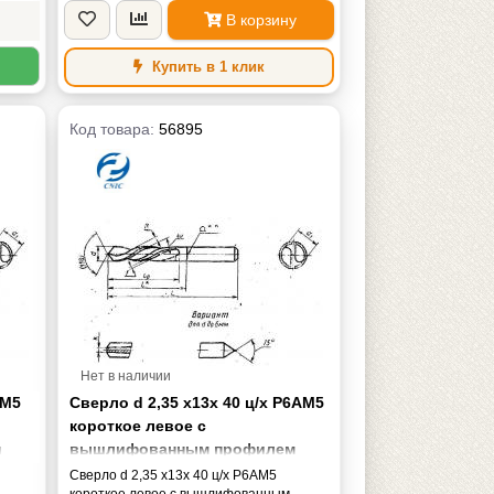
В корзину
Купить в 1 клик
Код товара:
56895
Нет в наличии
АМ5
Сверло d 2,35 х13х 40 ц/х Р6АМ5
короткое левое с
м
вышлифованным профилем
ГОСТ 4010-77 "CNIC"
Сверло d 2,35 х13х 40 ц/х Р6АМ5
короткое левое с вышлифованным