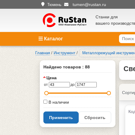
tumen@rustan.ru
Тюмень
Станки для
вашего производст
Каталог
Главная
/
Инструмент
/
Металлорежущий инструме
Найдено товаров : 88
Св
Цена
от
до
Сорти
В наличии
Код
Применить
Сбросить