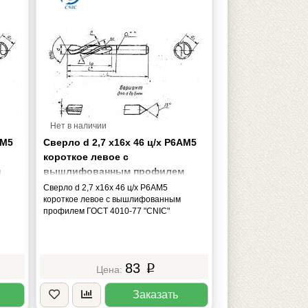
Нет в наличии
АМ5
Сверло d 2,7 х16х 46 ц/х Р6АМ5
короткое левое с
м
вышлифованным профилем
ГОСТ 4010-77 "CNIC"
Сверло d 2,7 х16х 46 ц/х Р6АМ5
короткое левое с вышлифованным
профилем ГОСТ 4010-77 "CNIC"
83
p
Заказать