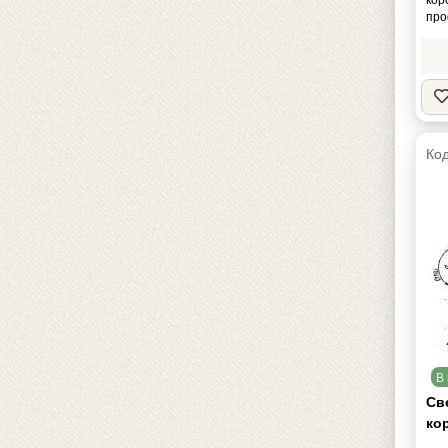
про
Код
В 
Све
ко