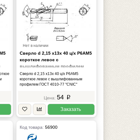
Нет в наличии
АМ5
Сверло d 2,15 х13х 40 ц/х Р6АМ5
короткое левое с
м
вышлифованным профилем
ГОСТ 4010-77 "CNIC"
роткое
Сверло d 2,15 х13х 40 ц/х Р6АМ5
м
короткое левое с вышлифованным
профилем ГОСТ 4010-77 "CNIC"
54
p
Заказать
Код товара:
56900