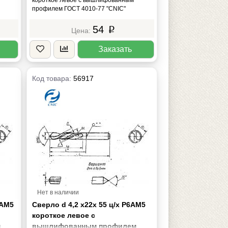
профилем ГОСТ 4010-77 "CNIC"
54
p
Заказать
Код товара:
56917
Нет в наличии
6АМ5
Сверло d 4,2 х22х 55 ц/х Р6АМ5
короткое левое с
м
вышлифованным профилем