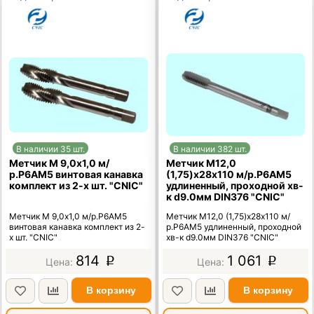
В наличии 35 шт.
В наличии 382 шт.
Метчик М 9,0х1,0 м/
Метчик М12,0
р.Р6АМ5 винтовая канавка
(1,75)х28х110 м/р.Р6АМ5
комплект из 2-х шт. "CNIC"
удлиненный, проходной хв-
к d9.0мм DIN376 "CNIC"
Метчик М 9,0х1,0 м/р.Р6АМ5
Метчик М12,0 (1,75)х28х110 м/
винтовая канавка комплект из 2-
р.Р6АМ5 удлиненный, проходной
х шт. "CNIC"
хв-к d9.0мм DIN376 "CNIC"
814
1 061
p
p
В корзину
В корзину