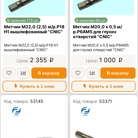
В наличии 113 шт.
В наличии 99 шт.
Метчик М22,0 (2,5) м/р.Р18
Метчик М20,0 х 0,5 м/
H1 вышлифованный "CNIC"
р.Р6АМ5 для глухих
отверстий "CNIC"
Метчик М22,0 (2,5) м/р.Р18 H1
Метчик М20,0 х 0,5 м/р.Р6АМ5
вышлифованный "CNIC"
для глухих отверстий "CNIC"
2 355
1 000
p
p
В корзину
В корзину
Купить в 1 клик
Купить в 1 клик
Код товара:
53145
Код товара:
53371