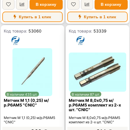
В корзину
В корзину
Купить в 1 клик
Купить в 1 клик
Код товара:
53060
Код товара:
53339
В наличии 435 шт.
В наличии 87 шт.
Метчик М 1,1 (0,25) м/
Метчик М 8,0х0,75 м/
р.Р6АМ5 "CNIC"
р.Р6АМ5 комплект из 2-х
шт. "CNIC"
Метчик М 1,1 (0,25) м/р.Р6АМ5
Метчик М 8,0х0,75 м/р.Р6АМ5
"CNIC"
комплект из 2-х шт. "CNIC"