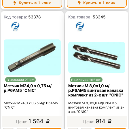
Купить в 1 клик
Купить в 1 клик
Код товара:
53378
Код товара:
53345
В наличии 21 шт.
В наличии 105 шт.
Метчик М24,0 х 0,75 м/
Метчик М 8,0х1,0 м/
р.Р6АМ5 "CNIC"
р.Р6АМ5 винтовая канавка
комплект из 2-х шт. "CNIC"
Метчик М24,0 х 0,75 м/р.Р6АМ5
Метчик М 8,0х1,0 м/р.Р6АМ5
"CNIC"
винтовая канавка комплект из 2-
х шт. "CNIC"
1 564
914
p
p