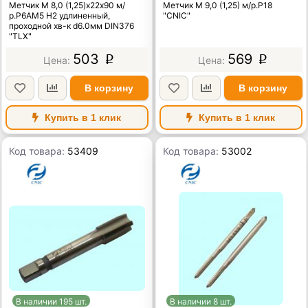
Метчик М 8,0 (1,25)х22х90 м/
Метчик М 9,0 (1,25) м/р.Р18
р.Р6АМ5 H2 удлиненный,
"CNIC"
проходной хв-к d6.0мм DIN376
"TLX"
503
569
p
p
В корзину
В корзину
Купить в 1 клик
Купить в 1 клик
Код товара:
53409
Код товара:
53002
В наличии 195 шт.
В наличии 8 шт.