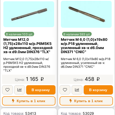
В наличии 103 шт.
В наличии 593 шт.
Метчик М12,0
Метчик М 6,0 (1,0)х19х80
(1,75)х28х110 м/р.Р6М5К5
м/р.Р18 удлиненный,
H2 удлиненный, проходной
усиленный хв-к d6.0мм
хв-к d9.0мм DIN376 "TLX"
DIN371 "CNIC"
Метчик М12,0 (1,75)х28х110 м/
Метчик М 6,0 (1,0)х19х80 м/р.Р18
р.Р6М5К5 H2 удлиненный,
удлиненный, усиленный хв-к
проходной хв-к d9.0мм DIN376
d6.0мм DIN371 "CNIC"
"TLX"
1 165
458
p
p
В корзину
В корзину
Купить в 1 клик
Купить в 1 клик
Код товара:
53413
Код товара:
53029