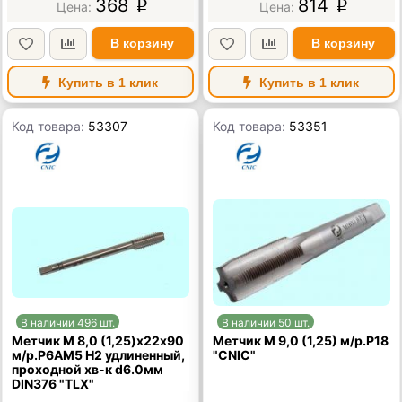
368
814
p
p
В корзину
В корзину
Купить в 1 клик
Купить в 1 клик
Код товара:
53307
Код товара:
53351
В наличии 496 шт.
В наличии 50 шт.
Метчик М 8,0 (1,25)х22х90
Метчик М 9,0 (1,25) м/р.Р18
м/р.Р6АМ5 H2 удлиненный,
"CNIC"
проходной хв-к d6.0мм
DIN376 "TLX"