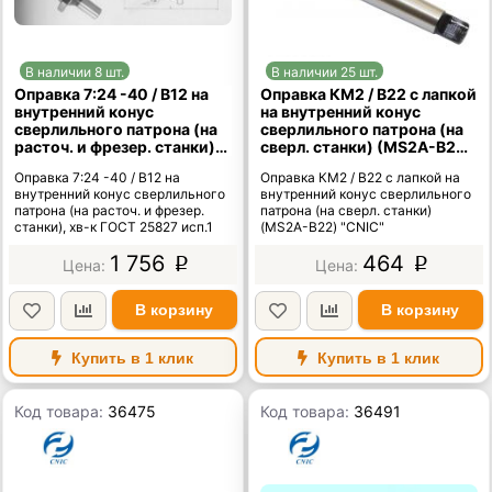
В наличии 8 шт.
В наличии 25 шт.
Оправка 7:24 -40 / В12 на
Оправка КМ2 / В22 с лапкой
внутренний конус
на внутренний конус
сверлильного патрона (на
сверлильного патрона (на
расточ. и фрезер. станки),
сверл. станки) (MS2A-B22)
хв-к ГОСТ 25827 исп.1
"CNIC"
Оправка 7:24 -40 / В12 на
Оправка КМ2 / В22 с лапкой на
внутренний конус сверлильного
внутренний конус сверлильного
патрона (на расточ. и фрезер.
патрона (на сверл. станки)
станки), хв-к ГОСТ 25827 исп.1
(MS2A-B22) "CNIC"
1 756
464
p
p
В корзину
В корзину
Купить в 1 клик
Купить в 1 клик
Код товара:
36475
Код товара:
36491