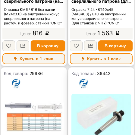
сверлильного патрона (на
сверлильного патрона (для
расточ. и фрезер. станки)
станков с ЧПУ) "CNIC"
Оправка КМ6 / В16 без лапки
Оправка 7:24 -ВТ40х45
"CNIC"
(М24х3.0) на внутренний конус
(MAS403) / В10 на внутренний
сверлильного патрона (на
конус сверлильного патрона
расточ. и фрезер. станки) "CNIC"
(для станков с ЧПУ) "CNIC"
816
1 563
p
p
В корзину
В корзину
Купить в 1 клик
Купить в 1 клик
Код товара:
29986
Код товара:
36442