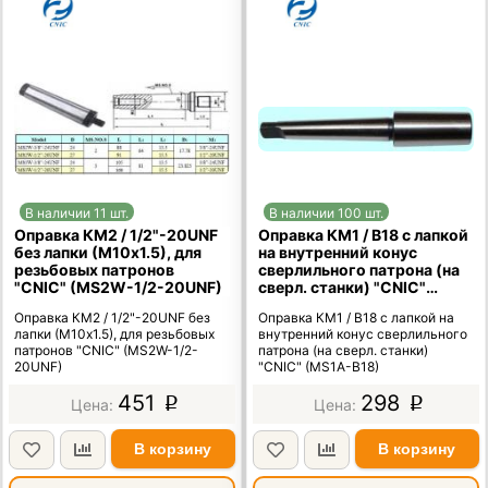
В наличии 11 шт.
В наличии 100 шт.
Оправка КМ2 / 1/2"-20UNF
Оправка КМ1 / В18 с лапкой
без лапки (М10х1.5), для
на внутренний конус
резьбовых патронов
сверлильного патрона (на
"CNIC" (MS2W-1/2-20UNF)
сверл. станки) "CNIC"
(MS1A-B18)
Оправка КМ2 / 1/2"-20UNF без
Оправка КМ1 / В18 с лапкой на
лапки (М10х1.5), для резьбовых
внутренний конус сверлильного
патронов "CNIC" (MS2W-1/2-
патрона (на сверл. станки)
20UNF)
"CNIC" (MS1A-B18)
451
298
p
p
В корзину
В корзину