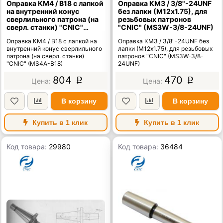
Оправка КМ4 / В18 с лапкой
Оправка КМ3 / 3/8"-24UNF
на внутренний конус
без лапки (М12х1.75), для
сверлильного патрона (на
резьбовых патронов
сверл. станки) "CNIC"
"CNIC" (MS3W-3/8-24UNF)
(MS4A-B18)
Оправка КМ4 / В18 с лапкой на
Оправка КМ3 / 3/8"-24UNF без
внутренний конус сверлильного
лапки (М12х1.75), для резьбовых
патрона (на сверл. станки)
патронов "CNIC" (MS3W-3/8-
"CNIC" (MS4A-B18)
24UNF)
804
470
p
p
В корзину
В корзину
Купить в 1 клик
Купить в 1 клик
Код товара:
29980
Код товара:
36484