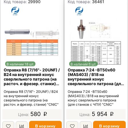
Код товара:
29990
Код товара:
36461
В наличии 18 шт.
В наличии 6 шт.
Оправка R8 (7/16"- 20UNF) /
Оправка 7:24 -ВТ50х60
В24 на внутренний конус
(MAS403) / В18 на
сверлильного патрона (на
внутренний конус
расточ. и фрезер. станки)
сверлильного патрона (для
"CNIC"
станков с ЧПУ) "CNIC"
Оправка R8 (7/16"- 20UNF) / В24
Оправка 7:24 -ВТ50х60
на внутренний конус
(MAS403) / В18 на внутренний
сверлильного патрона (на
конус сверлильного патрона
расточ. и фрезер. станки) "CNIC"
(для станков с ЧПУ) "CNIC"
580
5 954
p
p
В корзину
В корзину