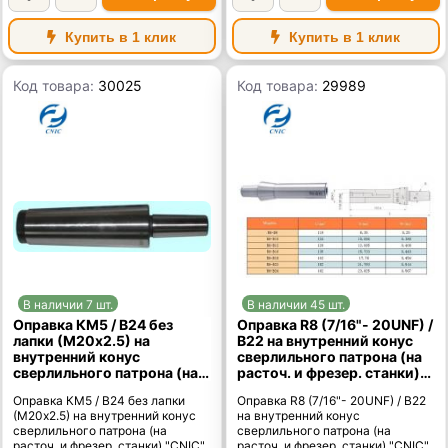
Купить в 1 клик
Купить в 1 клик
Код товара:
30025
Код товара:
29989
В наличии 7 шт.
В наличии 45 шт.
Оправка КМ5 / В24 без
Оправка R8 (7/16"- 20UNF) /
лапки (М20х2.5) на
В22 на внутренний конус
внутренний конус
сверлильного патрона (на
сверлильного патрона (на
расточ. и фрезер. станки)
расточ. и фрезер. станки)
"CNIC"
Оправка КМ5 / В24 без лапки
Оправка R8 (7/16"- 20UNF) / В22
"CNIC"
(М20х2.5) на внутренний конус
на внутренний конус
сверлильного патрона (на
сверлильного патрона (на
расточ. и фрезер. станки) "CNIC"
расточ. и фрезер. станки) "CNIC"