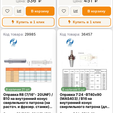
536
451
p
p
В корзину
В корзину
Купить в 1 клик
Купить в 1 клик
Код товара:
29985
Код товара:
36457
В наличии 21 шт.
В наличии 6 шт.
Оправка R8 (7/16"- 20UNF) /
Оправка 7:24 -ВТ40х90
В10 на внутренний конус
(MAS403) / В16 на
сверлильного патрона (на
внутренний конус
расточ. и фрезер. станки)
сверлильного патрона (для
"CNIC"
станков с ЧПУ) "CNIC"