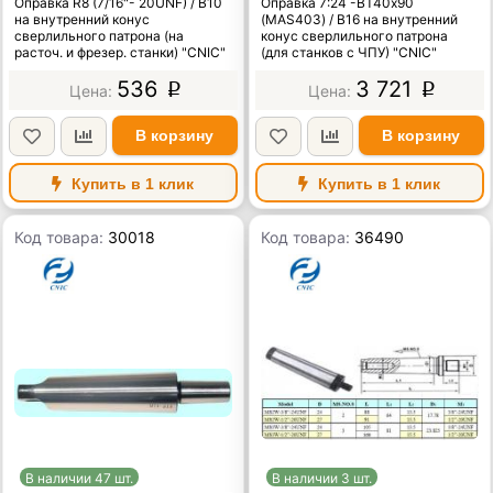
Оправка R8 (7/16"- 20UNF) / В10
Оправка 7:24 -ВТ40х90
на внутренний конус
(MAS403) / В16 на внутренний
сверлильного патрона (на
конус сверлильного патрона
расточ. и фрезер. станки) "CNIC"
(для станков с ЧПУ) "CNIC"
536
3 721
p
p
В корзину
В корзину
Купить в 1 клик
Купить в 1 клик
Код товара:
30018
Код товара:
36490
В наличии 47 шт.
В наличии 3 шт.