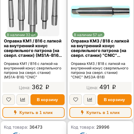
В наличии 32 шт.
В наличии 57 шт.
Оправка КМ1 / В16 с лапкой
Оправка КМ3 / В18 с лапкой
на внутренний конус
на внутренний конус
сверлильного патрона (на
сверлильного патрона (на
сверл. станки) (MS1A-B16)
сверл. станки) "CNIC"
"CNIC"
(MS3A-B18)
Оправка КМ1 / В16 с лапкой на
Оправка КМ3 / В18 с лапкой на
внутренний конус сверлильного
внутренний конус сверлильного
патрона (на сверл. станки)
патрона (на сверл. станки)
(MS1A-B16) "CNIC"
"CNIC" (MS3A-B18)
362
491
p
p
В корзину
В корзину
Купить в 1 клик
Купить в 1 клик
Код товара:
36473
Код товара:
29996