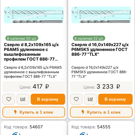
В наличии 30 шт.
В наличии 22 шт.
Сверло d 8,2х109х165 ц/х
Сверло d 16,0х149х227 ц/х
Р6АМ5 удлиненное с
Р6М5К5 удлиненное ГОСТ
вышлифованным
886-77 "TLX"
профилем ГОСТ 886-77
"TLX"
Сверло d 8,2х109х165 ц/х Р6АМ5
Сверло d 16,0х149х227 ц/х
удлиненное с вышлифованным
Р6М5К5 удлиненное ГОСТ 886-
профилем ГОСТ 886-77 "TLX"
77 "TLX"
417
3 233
p
p
В корзину
В корзину
Купить в 1 клик
Купить в 1 клик
Код товара:
54607
Код товара:
54555