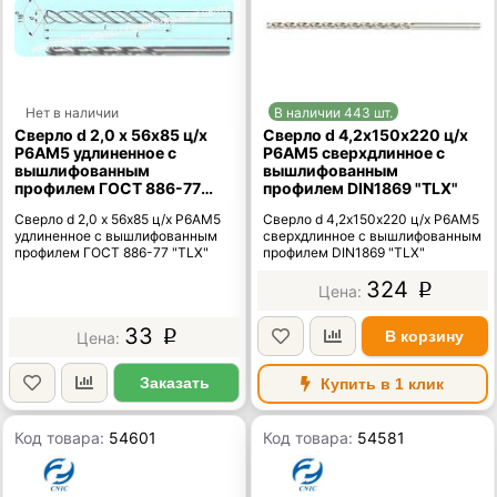
Нет в наличии
В наличии 443 шт.
Сверло d 2,0 х 56х85 ц/х
Сверло d 4,2х150х220 ц/х
Р6АМ5 удлиненное с
Р6АМ5 сверхдлинное с
вышлифованным
вышлифованным
профилем ГОСТ 886-77
профилем DIN1869 "TLX"
"TLX"
Сверло d 2,0 х 56х85 ц/х Р6АМ5
Сверло d 4,2х150х220 ц/х Р6АМ5
удлиненное с вышлифованным
сверхдлинное с вышлифованным
профилем ГОСТ 886-77 "TLX"
профилем DIN1869 "TLX"
324
p
33
В корзину
p
Заказать
Купить в 1 клик
Код товара:
54601
Код товара:
54581