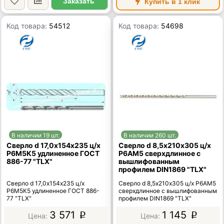
Заказать
Купить в 1 клик
Код товара:
54512
Код товара:
54698
В наличии 19 шт.
В наличии 260 шт.
Сверло d 17,0х154х235 ц/х
Сверло d 8,5х210х305 ц/х
Р6М5К5 удлиненное ГОСТ
Р6АМ5 сверхдлинное с
886-77 "TLX"
вышлифованным
профилем DIN1869 "TLX"
Сверло d 17,0х154х235 ц/х
Сверло d 8,5х210х305 ц/х Р6АМ5
Р6М5К5 удлиненное ГОСТ 886-
сверхдлинное с вышлифованным
77 "TLX"
профилем DIN1869 "TLX"
3 571
1 145
p
p