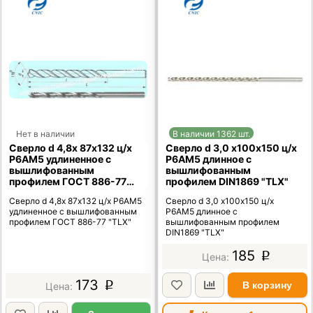
Нет в наличии
В наличии 1362 шт.
Сверло d 4,8х 87х132 ц/х
Сверло d 3,0 х100х150 ц/х
Р6АМ5 удлиненное с
Р6АМ5 длинное с
вышлифованным
вышлифованным
профилем ГОСТ 886-77
профилем DIN1869 "TLX"
"TLX"
Сверло d 4,8х 87х132 ц/х Р6АМ5
Сверло d 3,0 х100х150 ц/х
удлиненное с вышлифованным
Р6АМ5 длинное с
профилем ГОСТ 886-77 "TLX"
вышлифованным профилем
DIN1869 "TLX"
185
p
173
В корзину
p