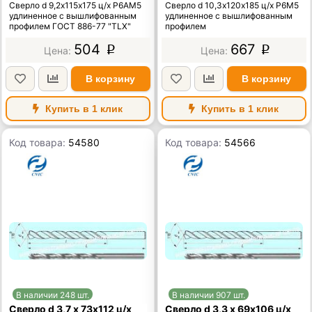
Сверло d 9,2х115х175 ц/х Р6АМ5
Сверло d 10,3х120х185 ц/х Р6М5
удлиненное с вышлифованным
удлиненное с вышлифованным
профилем ГОСТ 886-77 "TLX"
профилем
504
667
p
p
В корзину
В корзину
Купить в 1 клик
Купить в 1 клик
Код товара:
54580
Код товара:
54566
В наличии 248 шт.
В наличии 907 шт.
Сверло d 3,7 х 73х112 ц/х
Сверло d 3,3 х 69х106 ц/х