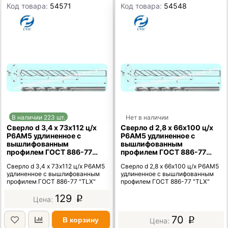
Код товара:
54571
Код товара:
54548
В наличии 223 шт.
Нет в наличии
Сверло d 3,4 х 73х112 ц/х
Сверло d 2,8 х 66х100 ц/х
Р6АМ5 удлиненное с
Р6АМ5 удлиненное с
вышлифованным
вышлифованным
профилем ГОСТ 886-77
профилем ГОСТ 886-77
"TLX"
"TLX"
Сверло d 3,4 х 73х112 ц/х Р6АМ5
Сверло d 2,8 х 66х100 ц/х Р6АМ5
удлиненное с вышлифованным
удлиненное с вышлифованным
профилем ГОСТ 886-77 "TLX"
профилем ГОСТ 886-77 "TLX"
129
p
70
В корзину
p