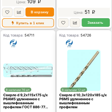
109
p
51
В корзину
p
Заказать
Купить в 1 клик
Код товара:
54711
Код товара:
54726
В наличии 76 шт.
В наличии 12 шт.
Сверло d 9,2х115х175 ц/х
Сверло d 10,3х120х185 ц/х
Р6АМ5 удлиненное с
Р6М5 удлиненное с
вышлифованным
вышлифованным
профилем ГОСТ 886-77
профилем
"TLX"