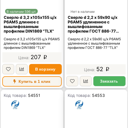
В наличии 596 шт.
Нет в наличии
Сверло d 3,2 х105х155 ц/х
Сверло d 2,2 х 59х90 ц/х
Р6АМ5 длинное с
Р6АМ5 удлиненное с
вышлифованным
вышлифованным
профилем DIN1869 "TLX"
профилем ГОСТ 886-77
"TLX"
Сверло d 3,2 х105х155 ц/х Р6АМ5
Сверло d 2,2 х 59х90 ц/х Р6АМ5
длинное с вышлифованным
удлиненное с вышлифованным
профилем DIN1869 "TLX"
профилем ГОСТ 886-77 "TLX"
207
p
52
В корзину
p
Заказать
Купить в 1 клик
Код товара:
54551
Код товара:
54553