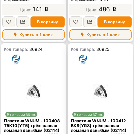
141
486
p
p
В корзину
В корзину
Купить в 1 клик
Купить в 1 клик
Код товара:
30924
Код товара:
30925
В наличии 66 шт.
В наличии 67 шт.
Пластина WNUM - 100408
Пластина WNUM - 100412
Т5К10(YT5) трёхгранная
ВК8(YG8) трёхгранная
ломаная dвн=6мм (02114)
ломаная dвн=6мм (02114)