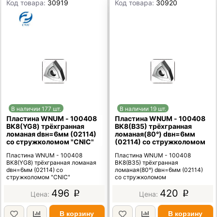
Код товара:
30919
Код товара:
30920
В наличии 177 шт.
В наличии 19 шт.
Пластина WNUM - 100408
Пластина WNUM - 100408
ВК8(YG8) трёхгранная
ВК8(В35) трёхгранная
ломаная dвн=6мм (02114)
ломаная(80°) dвн=6мм
со стружколомом "CNIC"
(02114) со стружколомом
Пластина WNUM - 100408
Пластина WNUM - 100408
ВК8(YG8) трёхгранная ломаная
ВК8(В35) трёхгранная
dвн=6мм (02114) со
ломаная(80°) dвн=6мм (02114)
стружколомом "CNIC"
со стружколомом
496
420
p
p
В корзину
В корзину