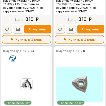
Пластина WNUM - 080404
Пластина WNUM - 080404
Т15К6(YT15) трёхгранная
Т5К10(YT5) трёхгранная
ломаная dвн=5мм (02114) со
ломаная dвн=5мм (02114) со
стружколомом "CNIC"
стружколомом "CNIC"
310
310
p
p
В корзину
В корзину
Купить в 1 клик
Купить в 1 клик
Код товара:
30909
Код товара:
30910
В наличии 960 шт.
В наличии 144 шт.