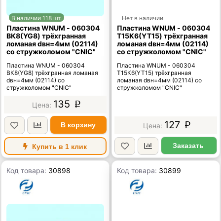
В наличии 118 шт.
Нет в наличии
Пластина WNUM - 060304
Пластина WNUM - 060304
ВК8(YG8) трёхгранная
Т15К6(YT15) трёхгранная
ломаная dвн=4мм (02114)
ломаная dвн=4мм (02114)
со стружколомом "CNIC"
со стружколомом "CNIC"
Пластина WNUM - 060304
Пластина WNUM - 060304
ВК8(YG8) трёхгранная ломаная
Т15К6(YT15) трёхгранная
dвн=4мм (02114) со
ломаная dвн=4мм (02114) со
стружколомом "CNIC"
стружколомом "CNIC"
135
p
127
В корзину
p
Заказать
Купить в 1 клик
Код товара:
30898
Код товара:
30899