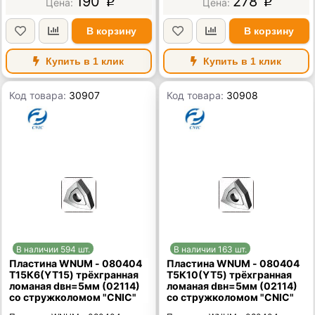
190
278
p
p
В корзину
В корзину
Купить в 1 клик
Купить в 1 клик
Код товара:
30907
Код товара:
30908
В наличии 594 шт.
В наличии 163 шт.
Пластина WNUM - 080404
Пластина WNUM - 080404
Т15К6(YT15) трёхгранная
Т5К10(YT5) трёхгранная
ломаная dвн=5мм (02114)
ломаная dвн=5мм (02114)
со стружколомом "CNIC"
со стружколомом "CNIC"