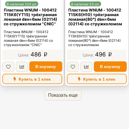
В наличии 224 шт.
В наличии 33 шт.
Пластина WNUM - 100412
Пластина WNUM - 100412
Т15К6(YT15) трёхгранная
Т15К6(Н10) трёхгранная
ломаная dвн=6мм (02114)
ломаная(80°) dвн=6мм
со стружколомом "CNIC"
(02114) со стружколомом
Пластина WNUM - 100412
Пластина WNUM - 100412
Т15К6(YT15) трёхгранная
Т15К6(Н10) трёхгранная
ломаная dвн=6мм (02114) со
ломаная(80°) dвн=6мм (02114)
стружколомом "CNIC"
со стружколомом
486
496
p
p
В корзину
В корзину
Купить в 1 клик
Купить в 1 клик
Показать еще