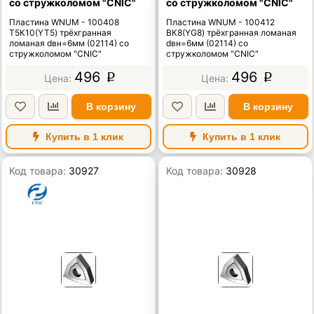
со стружколомом "CNIC"
со стружколомом "CNIC"
Пластина WNUM - 100408
Пластина WNUM - 100412
Т5К10(YT5) трёхгранная
ВК8(YG8) трёхгранная ломаная
ломаная dвн=6мм (02114) со
dвн=6мм (02114) со
стружколомом "CNIC"
стружколомом "CNIC"
496
496
p
p
В корзину
В корзину
Купить в 1 клик
Купить в 1 клик
Код товара:
30927
Код товара:
30928