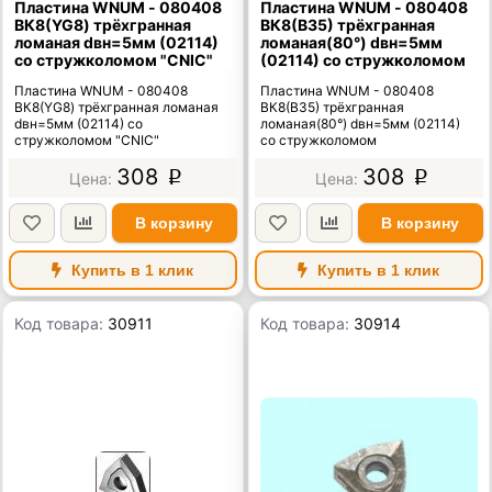
Пластина WNUM - 080408
Пластина WNUM - 080408
ВК8(YG8) трёхгранная
ВК8(В35) трёхгранная
ломаная dвн=5мм (02114)
ломаная(80°) dвн=5мм
со стружколомом "CNIC"
(02114) со стружколомом
Пластина WNUM - 080408
Пластина WNUM - 080408
ВК8(YG8) трёхгранная ломаная
ВК8(В35) трёхгранная
dвн=5мм (02114) со
ломаная(80°) dвн=5мм (02114)
стружколомом "CNIC"
со стружколомом
308
308
p
p
В корзину
В корзину
Купить в 1 клик
Купить в 1 клик
Код товара:
30911
Код товара:
30914