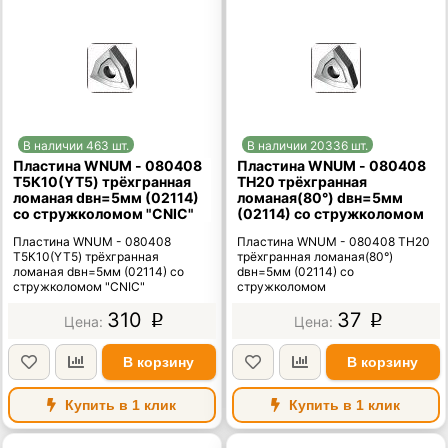
В наличии 463 шт.
В наличии 20336 шт.
Пластина WNUM - 080408
Пластина WNUM - 080408
Т5К10(YT5) трёхгранная
ТН20 трёхгранная
ломаная dвн=5мм (02114)
ломаная(80°) dвн=5мм
со стружколомом "CNIC"
(02114) со стружколомом
Пластина WNUM - 080408
Пластина WNUM - 080408 ТН20
Т5К10(YT5) трёхгранная
трёхгранная ломаная(80°)
ломаная dвн=5мм (02114) со
dвн=5мм (02114) со
стружколомом "CNIC"
стружколомом
310
37
p
p
В корзину
В корзину
Купить в 1 клик
Купить в 1 клик