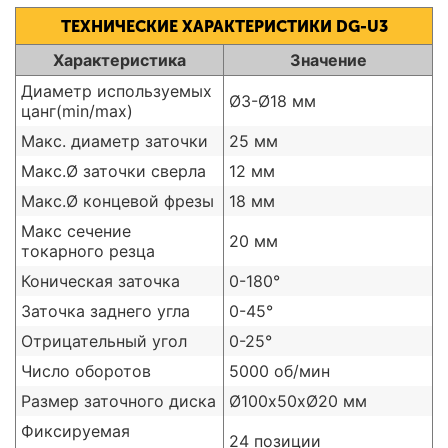
ТЕХНИЧЕСКИЕ ХАРАКТЕРИСТИКИ DG-U3
Характеристика
Значение
Диаметр используемых
Ø3-Ø18 мм
цанг(min/max)
Макс. диаметр заточки
25 мм
Макс.Ø заточки сверла
12 мм
Макс.Ø концевой фрезы
18 мм
Макс сечение
20 мм
токарного резца
Коническая заточка
0-180°
Заточка заднего угла
0-45°
Отрицательный угол
0-25°
Число оборотов
5000 об/мин
Размер заточного диска
Ø100х50хØ20 мм
Фиксируемая
24 позиции